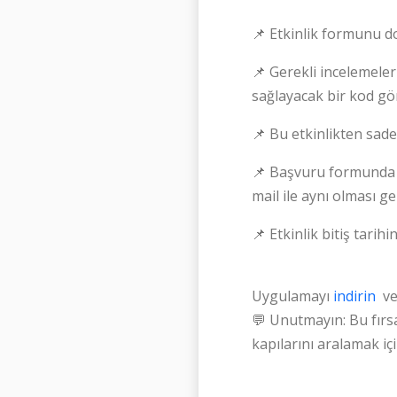
📌 Etkinlik formunu do
📌 Gerekli incelemeler
sağlayacak bir kod gön
📌 Bu etkinlikten sade
📌 Başvuru formunda 
mail ile aynı olması g
📌 Etkinlik bitiş tarih
Uygulamayı
indirin
ve
💬 Unutmayın: Bu fırsat
kapılarını aralamak içi