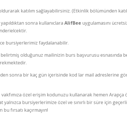
ldurarak katılım sağlayabilirsiniz. (Etkinlik bölümünden katılı
 yapıldıktan sonra kullanıclara
AlifBee
uygulamasını ücretsi
derielcektir.
ce bursiyerlerimiz faydalanabilir.
belirtmiş olduğunuz mailinizin burs başvurusu esnasında b
erekmektedir.
inden sonra bir kaç gün içerisinde kod lar mail adreslerine gö
 vakfımıza özel erişim kodunuzu kullanarak hemen Arapça 
 yalnızca bursiyerlerimize özel ve sınırlı bir süre için geçerlid
n bu fırsatı kaçırmayın!