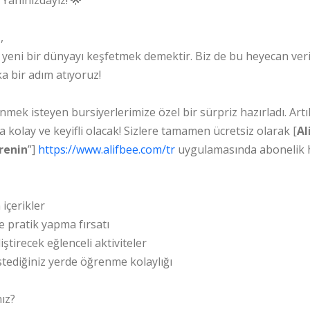
,
, yeni bir dünyayı keşfetmek demektir. Biz de bu heyecan ver
a bir adım atıyoruz!
nmek isteyen bursiyerlerimize özel bir sürpriz hazırladı. Ar
kolay ve keyifli olacak! Sizlere tamamen ücretsiz olarak [
Al
renin
”]
https://www.alifbee.com/tr
uygulamasında abonelik h
içerikler
ve pratik yapma fırsatı
liştirecek eğlenceli aktiviteler
stediğiniz yerde öğrenme kolaylığı
ız?