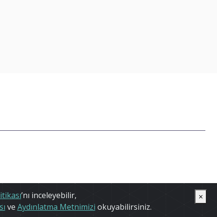
itikası
’nı inceleyebilir,
×
yeti statüsü kazanmıştır.
sı
ve
Aydınlatma Metnimizi
okuyabilirsiniz.