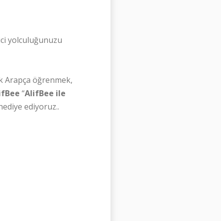
ici yolculuğunuzu
tık Arapça öğrenmek,
ifBee
“
AlifBee ile
ediye ediyoruz..