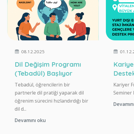
08.12.2025
01.12.
Dil Değişim Programı
Kariye
(Tebadül) Başlıyor
Destek
Tebadül, öğrencilerin bir
Kariyer F
partnerle dil pratiği yaparak dil
Seminer 
öğrenim sürecini hızlandırdığı bir
Devamın
dil d...
Devamını oku