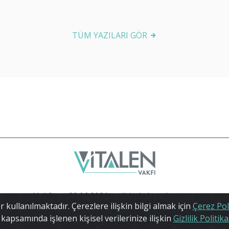
TÜM YAZILARI GÖR
Vakfımız 29.06.2021 tarihinde kurulmuştur
 kullanılmaktadır. Çerezlere ilişkin bilgi almak için
Çerez Pol
ğı 09.10.2024 tarih ve 2024/9040 sayılı kararıyla vergi muafi
kapsamında işlenen kişisel verilerinize ilişkin
Gizlilik Politika