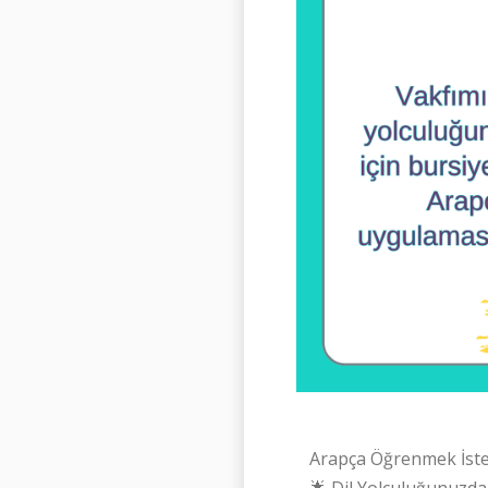
Arapça Öğrenmek İste
🌟 Dil Yolculuğunuzda 