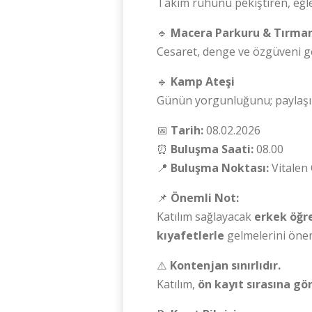
Takım ruhunu pekiştiren, eğlen
🔹
Macera Parkuru & Tırma
Cesaret, denge ve özgüveni ge
🔹
Kamp Ateşi
Günün yorgunluğunu; paylaşım
📅
Tarih:
08.02.2026
⏰
Buluşma Saati:
08.00
📍
Buluşma Noktası:
Vitalen
📌
Önemli Not:
Katılım sağlayacak
erkek öğre
kıyafetlerle
gelmelerini önem
⚠️
Kontenjan sınırlıdır.
Katılım,
ön kayıt sırasına gö