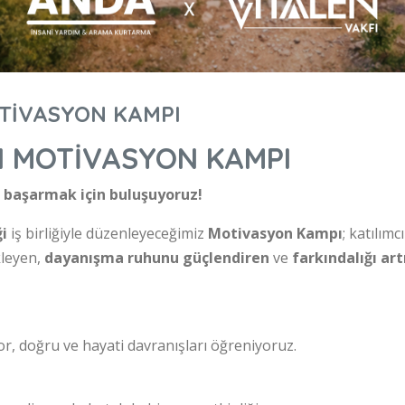
OTİVASYON KAMPI
I MOTİVASYON KAMPI
e başarmak için buluşuyoruz!
i
iş birliğiyle düzenleyeceğimiz
Motivasyon Kampı
; katılım
leyen,
dayanışma ruhunu güçlendiren
ve
farkındalığı art
yor, doğru ve hayati davranışları öğreniyoruz.