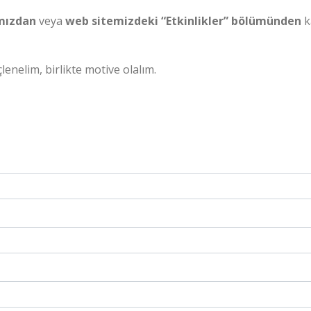
mızdan
veya
web sitemizdeki “Etkinlikler” bölümünden
k
çlenelim, birlikte motive olalım.