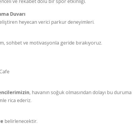
celi ve rekabet dolu bir spor etkinliği.
nma Duvarı
liştiren heyecan verici parkur deneyimleri.
, sohbet ve motivasyonla geride bırakıyoruz.
 Cafe
ncilerimizin
, havanın soğuk olmasından dolayı bu duruma
le rica ederiz.
re
belirlenecektir.