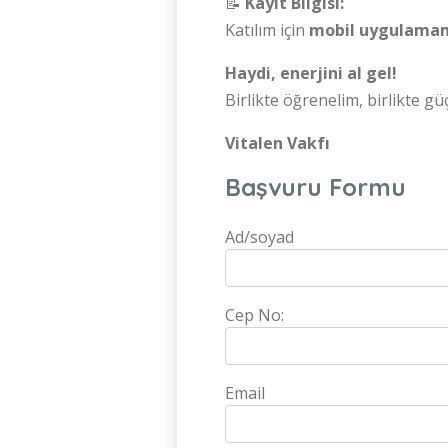
📝
Kayıt Bilgisi:
Katılım için
mobil uygulama
Haydi, enerjini al gel!
Birlikte öğrenelim, birlikte gü
Vitalen Vakfı
Başvuru Formu
Ad/soyad
Cep No:
Email